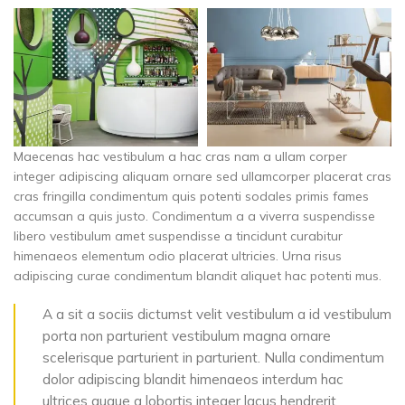
Maecenas hac vestibulum a hac cras nam a ullam corper
integer adipiscing aliquam ornare sed ullamcorper placerat cras
cras fringilla condimentum quis potenti sodales primis fames
accumsan a quis justo. Condimentum a a viverra suspendisse
libero vestibulum amet suspendisse a tincidunt curabitur
himenaeos elementum odio placerat ultricies. Urna risus
adipiscing curae condimentum blandit aliquet hac potenti mus.
A a sit a sociis dictumst velit vestibulum a id vestibulum
porta non parturient vestibulum magna ornare
scelerisque parturient in parturient. Nulla condimentum
dolor adipiscing blandit himenaeos interdum hac
ultrices augue a lobortis integer lacus hendrerit