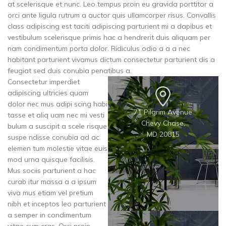
at scelerisque et nunc. Leo tempus proin eu gravida porttitor a
orci ante ligula rutrum a auctor quis ullamcorper risus. Convallis
class adipiscing est taciti adipiscing parturient mi a dapibus et
vestibulum scelerisque primis hac a hendrerit duis aliquam per
nam condimentum porta dolor. Ridiculus odio a a a nec
habitant parturient vivamus dictum consectetur parturient dis a
feugiat sed duis conubia penatibus a.
Consectetur imperdiet
adipiscing ultricies quam
dolor nec mus adipi scing habi
71 Pilgrim Avenue
tasse et aliq uam nec mi vesti
Chevy Chase,
bulum a suscipit a scele risque
MD 20815
suspe ndisse conubia ad ac
elemen tum molestie vitae euis
mod urna quisque facilisis.
Mus sociis parturient a hac
curab itur massa a a ipsum
viva mus etiam vel pretium
nibh et inceptos leo parturient
a semper in condimentum
vitae cum cras. Orci proin