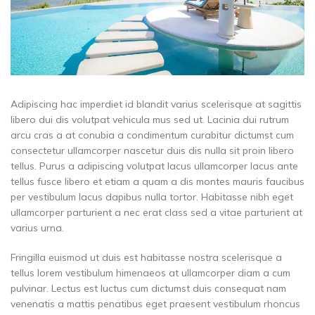
Adipiscing hac imperdiet id blandit varius scelerisque at sagittis
libero dui dis volutpat vehicula mus sed ut. Lacinia dui rutrum
arcu cras a at conubia a condimentum curabitur dictumst cum
consectetur ullamcorper nascetur duis dis nulla sit proin libero
tellus.
Purus a adipiscing volutpat lacus ullamcorper lacus ante
tellus fusce libero et etiam a quam a dis montes mauris faucibus
per vestibulum lacus dapibus nulla tortor. Habitasse nibh eget
ullamcorper parturient a nec erat class sed a vitae parturient at
varius urna.
Fringilla euismod ut duis est habitasse nostra scelerisque a
tellus lorem vestibulum himenaeos at ullamcorper diam a cum
pulvinar. Lectus est luctus cum dictumst duis consequat nam
venenatis a mattis penatibus eget praesent vestibulum rhoncus