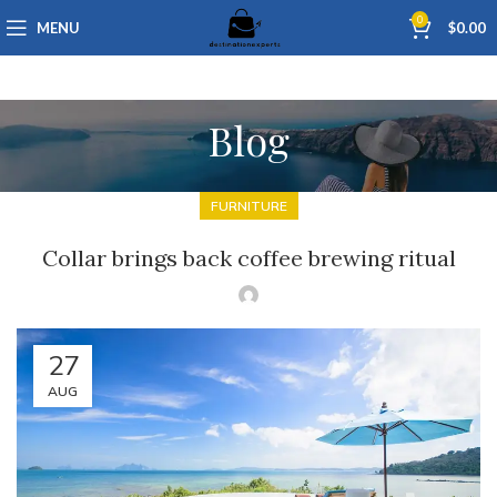
0
MENU
$
0.00
Blog
FURNITURE
Collar brings back coffee brewing ritual
27
AUG