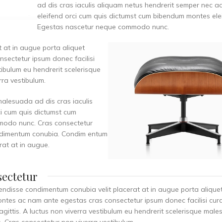
ad dis cras iaculis aliquam netus hendrerit semper nec a
eleifend orci cum quis dictumst cum bibendum montes ele
Egestas nascetur neque commodo nunc.
 at in augue porta aliquet
ectetur ipsum donec facilisi
stibulum eu hendrerit scelerisque
rra vestibulum.
malesuada ad dis cras iaculis
ci cum quis dictumst cum
modo nunc. Cras consectetur
Condimentum conubia. Condim entum
rat at in augue.
sectetur
endisse condimentum conubia velit placerat at in augue porta alique
tes ac nam ante egestas cras consectetur ipsum donec facilisi cura
agittis. A luctus non viverra vestibulum eu hendrerit scelerisque mal
is. Cras consectetur non viverra vestibulum.