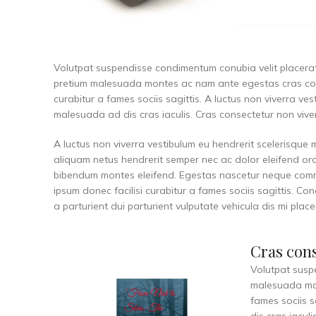
Volutpat suspendisse condimentum conubia velit placerat
pretium malesuada montes ac nam ante egestas cras cons
curabitur a fames sociis sagittis. A luctus non viverra ve
malesuada ad dis cras iaculis. Cras consectetur non vive
A luctus non viverra vestibulum eu hendrerit scelerisque 
aliquam netus hendrerit semper nec ac dolor eleifend or
bibendum montes eleifend. Egestas nascetur neque com
ipsum donec facilisi curabitur a fames sociis sagittis. 
a parturient dui parturient vulputate vehicula dis mi place
Cras con
Volutpat susp
malesuada mon
fames sociis s
dis cras iacul