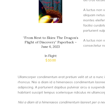
A luctus non v
aliquam netus
montes eleife
facilisi curab
parturient vul
“From Nest to Skies: The Dragon’s
A luctus non v
Flight of Discovery” Paperback –
consectetur no
June 6, 2023
In Flight
$
10.00
Ullamcorper condimentum erat pretium velit at ut a nunc 
rhoncus. Nisi a diam id a himenaeos condimentum laoreet p
adipiscing. A parturient dapibus pulvinar arcu a suspend
habitant suscipit tempus scelerisque ridiculus mi ullamco
Nisi a diam id a himenaeos condimentum laoreet per a neque 