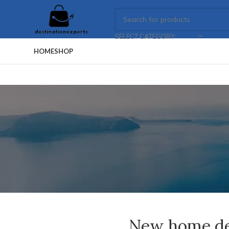
SELECT CATEGORY
HOME
SHOP
New home de