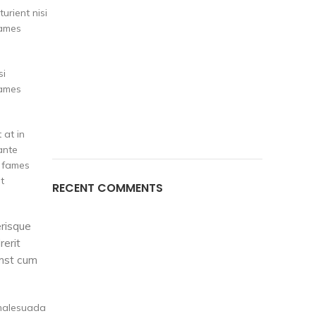
urient nisi
fames
si
fames
 at in
ante
a fames
t
RECENT COMMENTS
erisque
rerit
umst cum
 malesuada