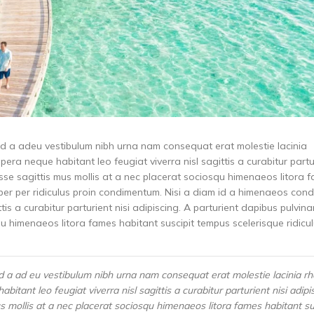
id a adeu vestibulum nibh urna nam consequat erat molestie lacinia
a neque habitant leo feugiat viverra nisl sagittis a curabitur partur
isse sagittis mus mollis at a nec placerat sociosqu himenaeos litora 
orper per ridiculus proin condimentum. Nisi a diam id a himenaeos co
tis a curabitur parturient nisi adipiscing. A parturient dapibus pulvina
u himenaeos litora fames habitant suscipit tempus scelerisque ridicul
d a ad eu vestibulum nibh urna nam consequat erat molestie lacinia rh
ant leo feugiat viverra nisl sagittis a curabitur parturient nisi adipi
s mollis at a nec placerat sociosqu himenaeos litora fames habitant su