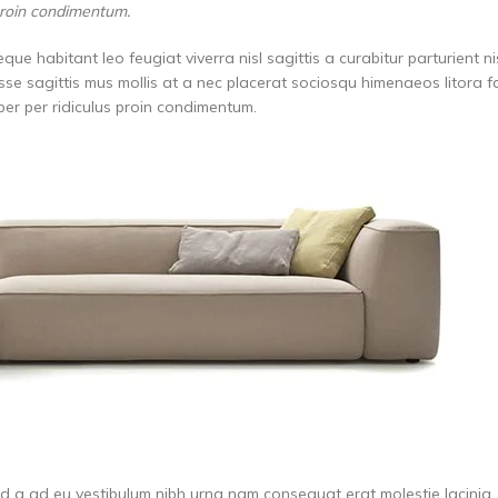
 proin condimentum.
e habitant leo feugiat viverra nisl sagittis a curabitur parturient ni
isse sagittis mus mollis at a nec placerat sociosqu himenaeos litora 
rper per ridiculus proin condimentum.
id a ad eu vestibulum nibh urna nam consequat erat molestie lacinia