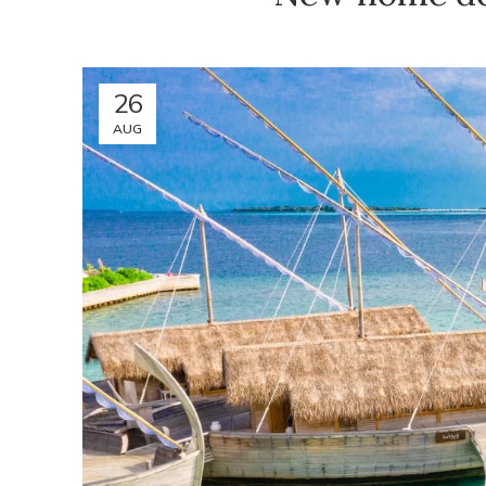
26
AUG