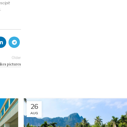
scipit
.
Older
ikes pictures
26
AUG