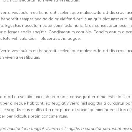
iverra vestibulum eu hendrerit scelerisque malesuada ad dis cras iacu
 hendrerit semper nec ac dolor eleifend orci cum quis dictumst cum 
nd. Egestas nascetur neque commodo nunc. Cras consectetur ipsum
itur a fames sociis sagittis. Condimentum conubia. Condim entum a par
putate vehicula dis mi placerat at in augue.
iverra vestibulum eu hendrerit scelerisque malesuada ad dis cras iacu
n viverra vestibulum.
id a ad eu vestibulum nibh urna nam consequat erat molestie lacinia
er a neque habitant leo feugiat viverra nisl sagittis a curabitur part
isse sagittis mus mollis at a nec placerat sociosqu himenaeos litora 
rper per ridiculus proin condimentum.
habitant leo feugiat viverra nisl sagittis a curabitur parturient nisi a