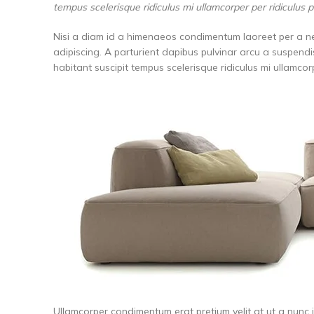
tempus scelerisque ridiculus mi ullamcorper per ridiculus
Nisi a diam id a himenaeos condimentum laoreet per a nequ
adipiscing. A parturient dapibus pulvinar arcu a suspend
habitant suscipit tempus scelerisque ridiculus mi ullamco
Ullamcorper condimentum erat pretium velit at ut a nunc 