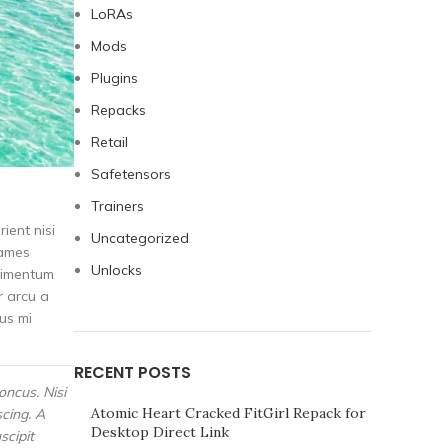
LoRAs
Mods
Plugins
Repacks
Retail
Safetensors
Trainers
ient nisi
Uncategorized
fames
Unlocks
ndimentum
r arcu a
us mi
RECENT POSTS
oncus. Nisi
Atomic Heart Cracked FitGirl Repack for
scing. A
Desktop Direct Link
scipit