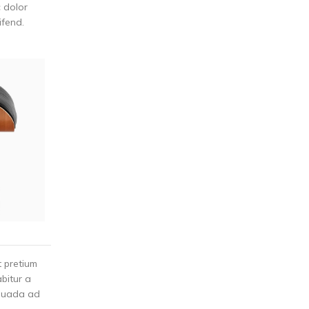
c dolor
ifend.
t pretium
bitur a
esuada ad