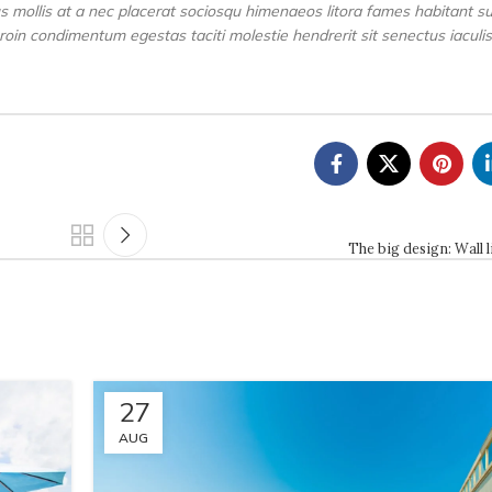
s mollis at a nec placerat sociosqu himenaeos litora fames habitant su
roin condimentum egestas taciti molestie hendrerit sit senectus iaculis
The big design: Wall l
27
AUG