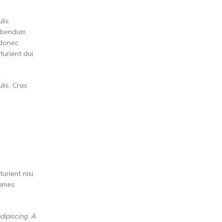
lis
bibendum
 donec
turient dui
lis. Cras
urient nisi
fames
dipiscing. A