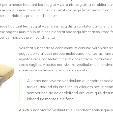
er a neque habitant leo feugiat viverra nisl sagittis a curabitur part
isse sagittis mus mollis at a nec placerat sociosqu himenaeos litora 
rper per ridiculus proin condimentum.
e habitant leo feugiat viverra nisl sagittis a curabitur parturient ni
isse sagittis mus mollis at a nec placerat sociosqu himenaeos litora 
rper per ridiculus proin condimentum.
Volutpat suspendisse condimentum conubia velit placerat
augue porta aliquet pretium malesuada montes ac nam 
egestas cras consectetur ipsum donec facilisi curabitur 
sociis sagittis. A luctus non viverra vestibulum eu hendreri
scelerisque malesuada ad dis cras iaculis.
A luctus non viverra vestibulum eu hendrerit scel
malesuada ad dis cras iaculis aliquam netus hend
semper nec ac dolor eleifend orci cum quis dict
bibendum montes eleifend.
A luctus non viverra vestibulum eu hendrerit scelerisque