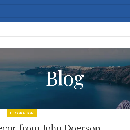
Blog
DECORATION
cor from John Doerson